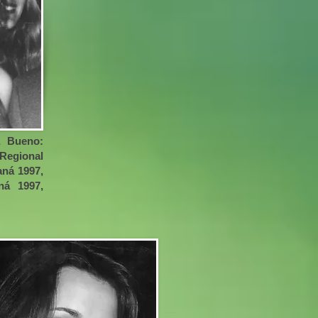
a Bueno:
Regional
aná 1997,
á 1997,
;