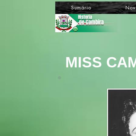
Sumário
Nov
Historia
de Cambira
MISS CA