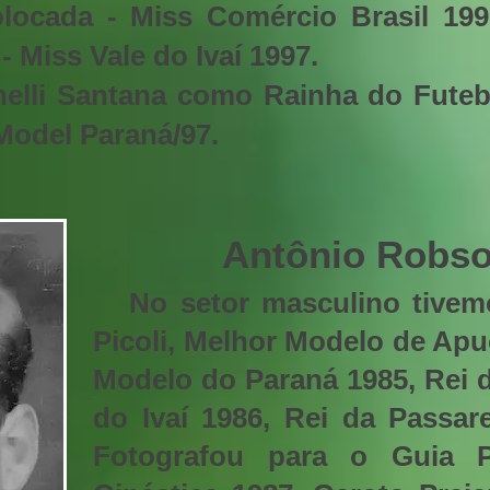
locada - Miss Comércio Brasil 199
- Miss Vale do Ivaí 1997.
elli Santana como Rainha do Futeb
 Model Paraná/97.
Antônio Robso
No setor masculino tivem
Picoli, Melhor Modelo de Apu
Modelo do Paraná 1985, Rei d
do Ivaí 1986, Rei da Passar
Fotografou para o Guia 