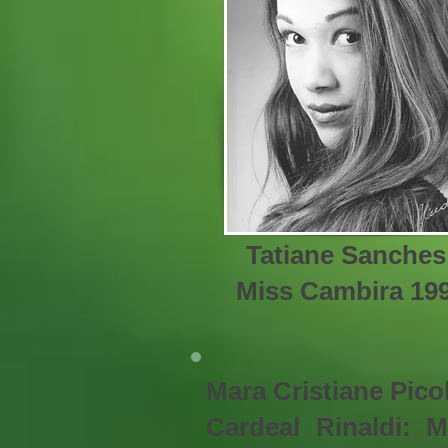
Tatiane Sanches
Miss Cambira 19
Mara Cristiane Pico
Cardeal Rinaldi: 