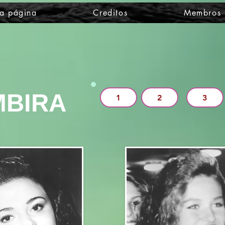
a página
Creditos
Membros
MBIRA
1
2
3