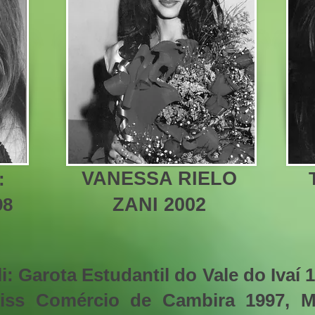
VANESSA RIELO
:
98
ZANI 2002
li: Garota Estudantil do Vale do Ivaí
Miss Comércio de Cambira 1997, 