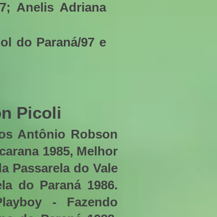
7; Anelis Adriana
ol do Paraná/97 e
n Picoli
os Antônio Robson
carana 1985, Melhor
a Passarela do Vale
ela do Paraná 1986.
Playboy - Fazendo