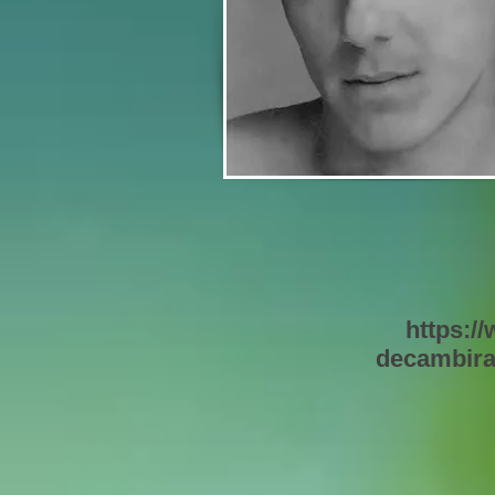
https:/
decambira