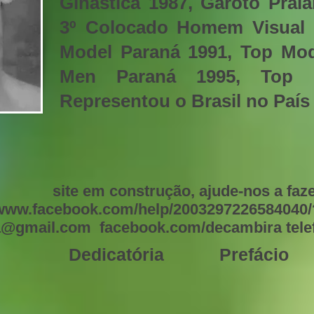
Ginástica 1987, Garoto Prai
3º Colocado Homem Visual 
Model Paraná 1991, Top Mod
Men Paraná 1995, Top M
Representou o Brasil no País
site em construção, ajude-nos a faze
/www.facebook.com/help/2003297226584040/
@gmail.com facebook.com/decambira telefo
Dedicatória
Prefácio