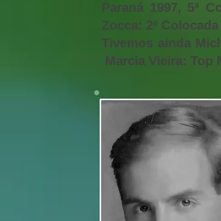
Paraná 1997, 5ª Co
Zocca: 2ª Colocada 
Tivemos ainda Mich
Marcia Vieira: Top