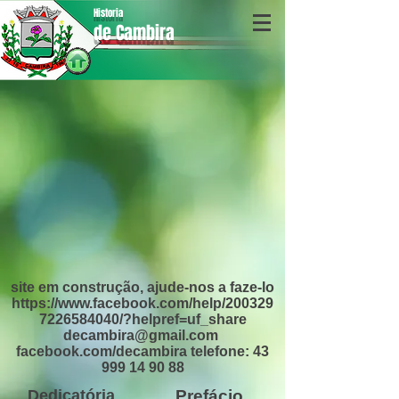
Historia
de Cambira
site em construção, ajude-nos a faze-lo
https://www.facebook.com/help/200329
7226584040/?helpref=uf_share
decambira@gmail.com
facebook.com/decambira telefone: 43
999 14 90 88
Dedicatória
Prefácio