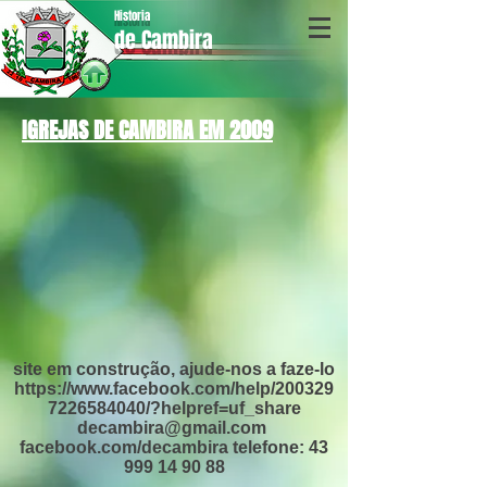
Historia
de Cambira
IGREJAS DE CAMBIRA EM 2009
site em construção, ajude-nos a faze-lo
https://www.facebook.com/help/200329
7226584040/?helpref=uf_share
decambira@gmail.com
facebook.com/decambira telefone: 43
999 14 90 88