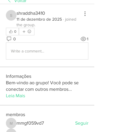
Voltar
shraddha3410
shraddha3410
11 de dezembro de 2025
·
joined
the group.
0
0
1
Write a comment...
Informações
Bem-vindo ao grupo! Você pode se
conectar com outros membros
...
Leia Mais
membros
mmgf059vd7
Seguir
mmgf059vd7