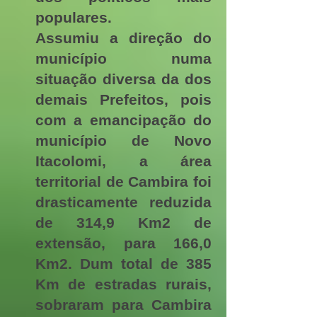
populares.
Assumiu a direção do
município numa
situação diversa da dos
demais Prefeitos, pois
com a emancipação do
município de Novo
Itacolomi, a área
territorial de Cambira foi
drasticamente reduzida
de 314,9 Km2 de
extensão, para 166,0
Km2. Dum total de 385
Km de estradas rurais,
sobraram para Cambira