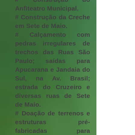
Anfiteatro Municipal.
# Construção da Creche
em Sete de Maio.
# Calçamento com
pedras irregulares de
trechos das Ruas São
Paulo; saídas para
Apucarana e Jandaia do
Sul, na Av. Brasil;
estrada do Cruzeiro e
diversas ruas de Sete
de Maio.
# Doação de terrenos e
estruturas pré-
fabricadas para