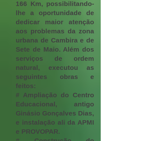
166 Km, possibilitando-
lhe a oportunidade de
dedicar maior atenção
aos problemas da zona
urbana de Cambira e de
Sete de Maio. Além dos
serviços de ordem
natural, executou as
seguintes obras e
feitos:
# Ampliação do Centro
Educacional, antigo
Ginásio Gonçalves Dias,
e instalação ali da APMI
e PROVOPAR.
# Construção do