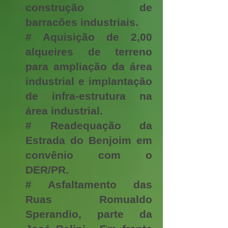
construção de
barracões industriais.
# Aquisição de 2,00
alqueires de terreno
para ampliação da área
industrial e implantação
de infra-estrutura na
área industrial.
# Readequação da
Estrada do Benjoim em
convênio com o
DER/PR.
# Asfaltamento das
Ruas Romualdo
Sperandio, parte da