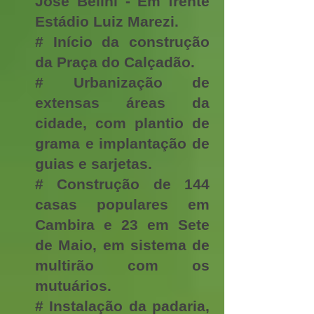
José Belini - Em frente
Estádio Luiz Marezi.
# Início da construção
da Praça do Calçadão.
# Urbanização de
extensas áreas da
cidade, com plantio de
grama e implantação de
guias e sarjetas.
# Construção de 144
casas populares em
Cambira e 23 em Sete
de Maio, em sistema de
multirão com os
mutuários.
# Instalação da padaria,