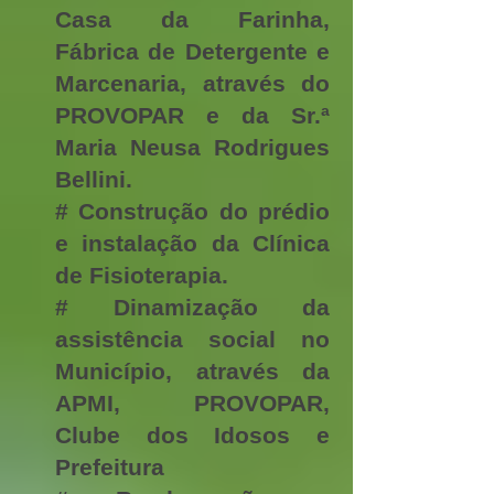
Casa da Farinha,
Fábrica de Detergente e
Marcenaria, através do
PROVOPAR e da Sr.ª
Maria Neusa Rodrigues
Bellini.
# Construção do prédio
e instalação da Clínica
de Fisioterapia.
# Dinamização da
assistência social no
Município, através da
APMI, PROVOPAR,
Clube dos Idosos e
Prefeitura