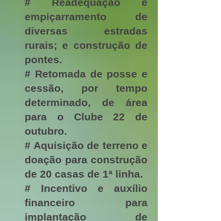
# Readequação e
empiçarramento de
diversas estradas
rurais; e construção de
pontes.
# Retomada de posse e
cessão, por tempo
determinado, de área
para o Clube 22 de
outubro.
# Aquisição de terreno e
doação para construção
de 20 casas de 1ª linha.
# Incentivo e auxílio
financeiro para
implantação de