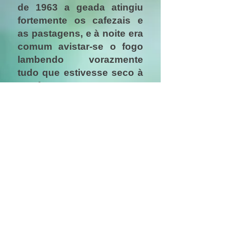
de 1963 a geada atingiu
fortemente os cafezais e
as pastagens, e à noite era
comum avistar-se o fogo
lambendo vorazmente
tudo que estivesse seco à
sua frente,
ajudado que foi pela seca
vinda logo após a geada.
Isto afetou sobremaneira a
zona rural e
consequentemente, a zona
urbana.
site em construção, ajude-nos a faze-lo
https://www.facebook.com/help/200329
7226584040/?helpref=uf_share
decambira@gmail.com