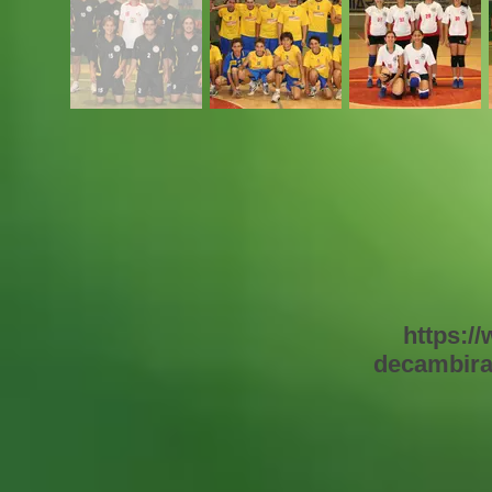
https:/
decambira