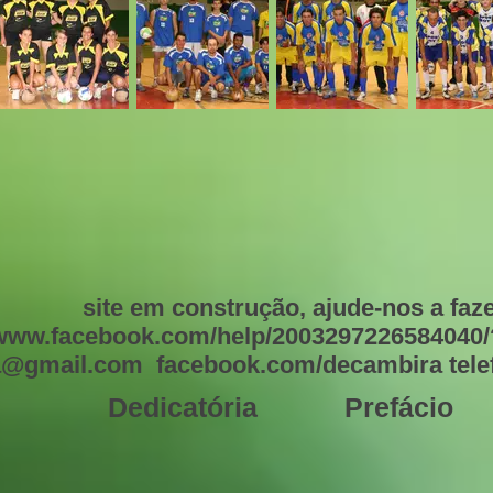
site em construção, ajude-nos a faze
/www.facebook.com/help/2003297226584040/
@gmail.com facebook.com/decambira telefo
Dedicatória
Prefácio