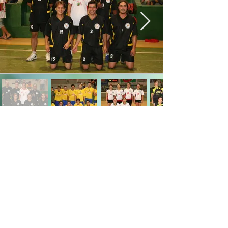
site em construção, ajude-nos a faze-lo
https://www.facebook.com/help/200329
7226584040/?helpref=uf_share
decambira@gmail.com
facebook.com/decambira telefone: 43
999 14 90 88
Dedicatória
Prefácio